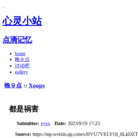
心灵小站
点滴记忆
home
晚９点
讨论吧
gallery
晚９点
::
Xoops
都是祸害
Submitter:
eyex
Date:
2023/9/19 17:23
Source:
https://mp.weixin.qq.com/s/HVU7VELYOl_8LkD