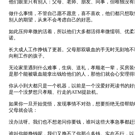
他们眼里只有别人：父母、老师、朋友、同事，但唯独没有
做什么事情，不管自己愿不愿意，喜不喜欢，他们都只想取
别人的期望，从来不会考虑自己的好恶。
如此压抑卑微的活着，所以他们大多都活得卑微懦弱、优柔
诺。
长大成人工作挣钱了更甚。父母那双吸血的手无时无刻地不
向刚工作的孩子。
无论家里遇到什么难事，生病、送礼，孝顺老一辈，买房装
是那个能被吸血能拿出钱给他们的人，那他们就会心安理得
你从小到大都只是一个机器，以前是一个没爱好死读书的好
是一个没梦想只孝顺、行走的ATM提款机。
如果你一旦开始觉悟，发现事情不对劲，想要拒绝无偿帮助
父母就会说：
没办法呀。我们也不想老问你要钱，谁叫这些大事急事都赶
谁叫你能挣钱呢，我们又挣不了你那么多钱。实在不行，以