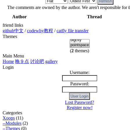
The comments are owned by the author. We aren't responsible for th
Author
Thread
friend links
github中文
/
codewhy教程
/
catfly file transfer
Themes
(
2
themes)
Main Menu
Home
晚９点
讨论吧
gallery
Login
Username:
Password:
Lost Password?
Register now!
Categories
Xoops
(11)
--Modules
(2)
--Themes
(0)