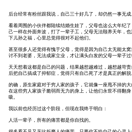
后台经常有粉丝跟我说，自己三十好几了，却仍然一事无成
看着周围的小伙伴都陆续结婚生娃了，父母也这么大年纪了
己一样在外面奔波，打了一辈子工，父母无法颐养天年，也
下儿孙之福，心里总觉得很对不起他们。
甚至很多人还觉得有愧于父母，觉得是因为自己太无能太窝
讨不到老婆，无法成家立业，才让满头白发的父母一辈子过
天天想着这都是自己的问题，结果越想越难过，越想越苛责
后把自己搞成了抑郁症，觉得只有自己死了才是真正的解脱
的确，原生家庭对于穷人家的孩子，它就像一座甩不掉的大
在这些穷人家孩子脆弱而无力的身上，让他们永世不得翻身
吸。
我以前也经历过这个阶段，但现在我终于明白：
人活一辈子，所有的痛苦都是你自找的。
很多看不见又无比折磨人的痛苦，只要你不给自己的心灵上