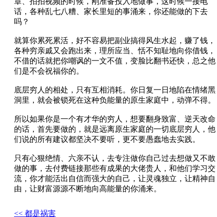
章、拍拍视频的时候，刚准备投入地做事，这时候一接电
话，各种乱七八糟、家长里短的事涌来，你还能做的下去
吗？
就算你累死累活，好不容易把副业搞得风生水起，赚了钱，
各种穷亲戚又会跑出来，理所应当、恬不知耻地向你借钱，
不借的话就把你嘲讽的一文不值，变脸比翻书还快，总之他
们是不会祝福你的。
底层穷人的相处，只有互相消耗。你日复一日地陷在情绪黑
洞里，就会被锁死在这种负能量的原生家庭中，动弹不得。
所以如果你是一个有才华的穷人，想要翻身致富、逆天改命
的话，首先要做的，就是远离原生家庭的一切底层穷人，他
们说的所有建议都坚决不要听，更不要愚蠢地去实践。
只有心狠绝情、六亲不认，去专注做你自己过去想做又不敢
做的事，去付费链接那些有成果的大佬贵人，和他们学习交
流，你才能活出自信而强大的自己，让灵魂独立，让精神自
由，让财富源源不断地向高能量的你涌来。
<< 都是祸害