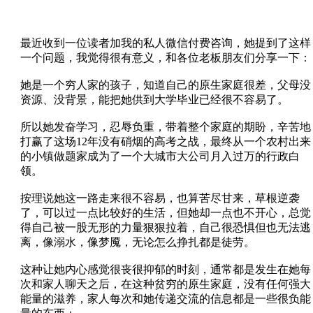
最近收到一位读者加我的私人微信付费咨询，她提到了这样
一个问题，我觉得很有意义，和各位老板朋友们分享一下：
她是一个穷人家的孩子，知道自己的原生家庭很差，父母没
资源、没背景，能把她供到大学毕业已经很不容易了。
所以她发奋学习，忍辱负重，带着整个家庭的期盼，辛苦地
打赢了这场12年没有硝烟的高考之战，最终从一个农村出来
的小镇做题家成为了一个大城市大公司月入过万的行政白
领。
按理说她这一路走来很不容易，也算苦尽甘来，草根逆袭
了，可以过一点比较好的生活，但她却一点也不开心，总觉
得自己被一股无形的力量狠狠拉着，自己很恐惧但也无法逃
离，像溺水，像梦魇，无论怎么挣扎都是徒劳。
这种让她内心感觉很丧很抑郁的时刻，通常都是发生在她每
次和家人聊天之后，在这种贫穷的原生家庭，没有任何强大
能量的滋养，家人每次和她传递交流的信息都是一些很负能