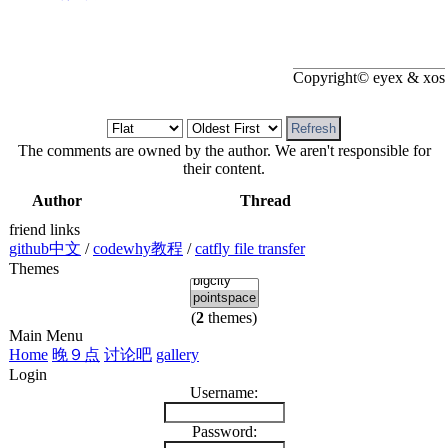
Copyright© eyex & xos
The comments are owned by the author. We aren't responsible for
their content.
Author
Thread
friend links
github中文
/
codewhy教程
/
catfly file transfer
Themes
(
2
themes)
Main Menu
Home
晚９点
讨论吧
gallery
Login
Username:
Password: