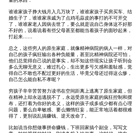
量的东西：
谁谁家孩子挣大钱月入几万块了，谁谁家孩子买房买车、结
婚生子了，谁谁家亲戚为了点鸡毛蒜皮的事打的不可开交
了，谁谁家老人因病去世了，要么就是说自己身体这不好那
不好的，说着说着有些父母甚至都能当着孩子的面吵起来，
打起来……
总之，这些穷人的原生家庭，就像精神病院的病人一样，对
自己的孩子疯狂输出各种负能量，甚至比精神病院还可怕，
他们总觉得自己说的是事实，却不知这些现实让孩子听到会
多么无聊无意义，难过扎心，生出更多亏欠感和羞耻感，觉
得自己不敢也不配过更好的生活，毕竟父母还过得这么惨，
自己怎么能自私不孝呢？
穷孩子辛辛苦苦努力读书在空间距离上逃离了原生家庭，但
在精神上却永远逃脱不了，永远受原生家庭的疯狂控制和摆
布，还打着为你好的名义，这样的孩子或多或少都有点心理
问题，要么自卑敏感、要么懒惰狂妄，能正常地活着都很难
得了，更别说乱搞赚钱、逆天改命了。
比如说当你想做事拼命赚钱，下班回家搞个副业，写写文