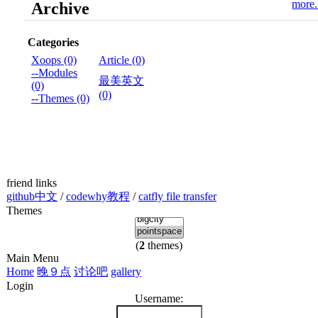
more.
Archive
Categories
Xoops (0)
Article (0)
--Modules
最美英文
(0)
(0)
--Themes (0)
friend links
github中文
/
codewhy教程
/
catfly file transfer
Themes
(
2
themes)
Main Menu
Home
晚９点
讨论吧
gallery
Login
Username: