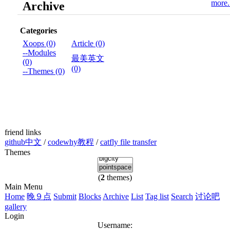
more.
Archive
Categories
Xoops (0)
Article (0)
--Modules
最美英文
(0)
(0)
--Themes (0)
friend links
github中文
/
codewhy教程
/
catfly file transfer
Themes
(
2
themes)
Main Menu
Home
晚９点
Submit
Blocks
Archive
List
Tag list
Search
讨论吧
gallery
Login
Username: