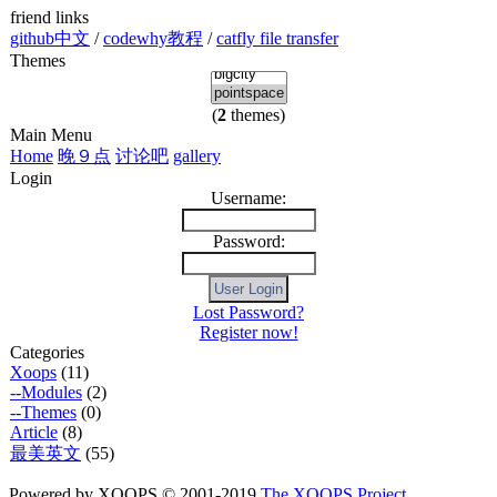
friend links
github中文
/
codewhy教程
/
catfly file transfer
Themes
(
2
themes)
Main Menu
Home
晚９点
讨论吧
gallery
Login
Username:
Password:
Lost Password?
Register now!
Categories
Xoops
(11)
--Modules
(2)
--Themes
(0)
Article
(8)
最美英文
(55)
Powered by XOOPS © 2001-2019
The XOOPS Project