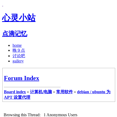
心灵小站
点滴记忆
home
晚９点
讨论吧
gallery
Forum Index
Board index
»
计算机/电脑
»
常用软件
»
debian / ubuntu 为
APT 设置代理
Browsing this Thread: 1 Anonymous Users