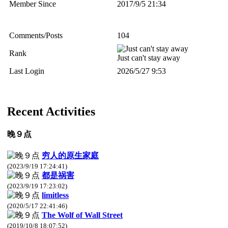
Member Since
2017/9/5 21:34
Comments/Posts
104
Rank
Just can't stay away
Last Login
2026/5/27 9:53
Recent Activities
晚９点
穷人的原生家庭
(2023/9/19 17:24:41)
都是祸害
(2023/9/19 17:23:02)
limitless
(2020/5/17 22:41:46)
The Wolf of Wall Street
(2019/10/8 18:07:52)