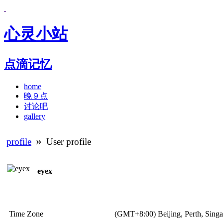
心灵小站
点滴记忆
home
晚９点
讨论吧
gallery
»
profile
User profile
eyex
Time Zone
(GMT+8:00) Beijing, Perth, Sing