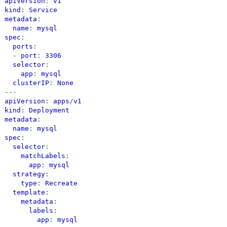
apiVersion
:
v1
kind
:
Service
metadata
:
name
:
mysql
spec
:
ports
:
-
port
:
3306
selector
:
app
:
mysql
clusterIP
:
None
---
apiVersion
:
apps
/
v1
kind
:
Deployment
metadata
:
name
:
mysql
spec
:
selector
:
matchLabels
:
app
:
mysql
strategy
:
type
:
Recreate
template
:
metadata
:
labels
:
app
:
mysql