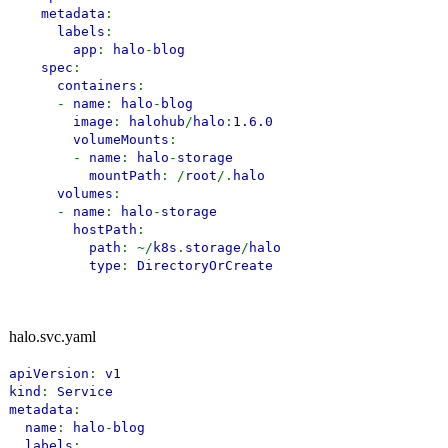
metadata
:
labels
:
app
:
halo
-
blog
spec
:
containers
:
-
name
:
halo
-
blog
image
:
halohub
/
halo
:
1.6.0
volumeMounts
:
-
name
:
halo
-
storage
mountPath
: /
root
/.
halo
volumes
:
-
name
:
halo
-
storage
hostPath
:
path
: ~/
k8s
.
storage
/
halo
type
:
DirectoryOrCreate
halo.svc.yaml
apiVersion
:
v1
kind
:
Service
metadata
:
name
:
halo
-
blog
labels
: