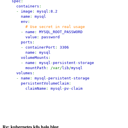
spec
:
containers
:
-
image
:
mysql
:
8.2
name
:
mysql
env
:
# Use secret in real usage
-
name
:
MYSQL_ROOT_PASSWORD
value
:
password
ports
:
-
containerPort
:
3306
name
:
mysql
volumeMounts
:
-
name
:
mysql
-
persistent
-
storage
mountPath
: /var/
lib
/
mysql
volumes
:
-
name
:
mysql
-
persistent
-
storage
persistentVolumeClaim
:
claimName
:
mysql
-
pv
-
claim
Re: kubernetes k8s halo blog