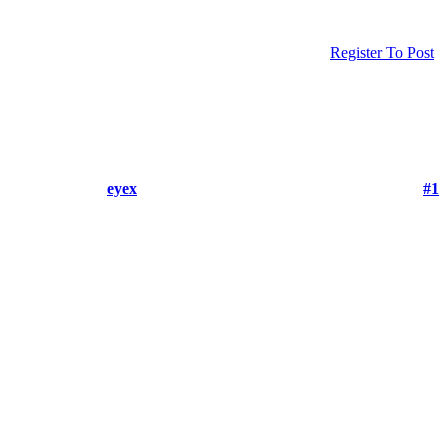
Register To Post
eyex
#1