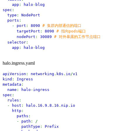
app
:
halo
-
blog
spec
:
type
:
NodePort
ports
:
-
port
:
8090
# 集群内部通信的端口
targetPort
:
8090
# 指向pods端口
nodePort
:
30089
# 对外暴露的工作节点端口
selector
:
app
:
halo
-
blog
halo.ingress.yaml
apiVersion
:
networking
.
k8s
.
io
/
v1
kind
:
Ingress
metadata
:
name
:
halo
-
ingress
spec
:
rules
:
-
host
:
halo.16.9.8.16
.
nip
.
io
http
:
paths
:
-
path
: /
pathType
:
Prefix