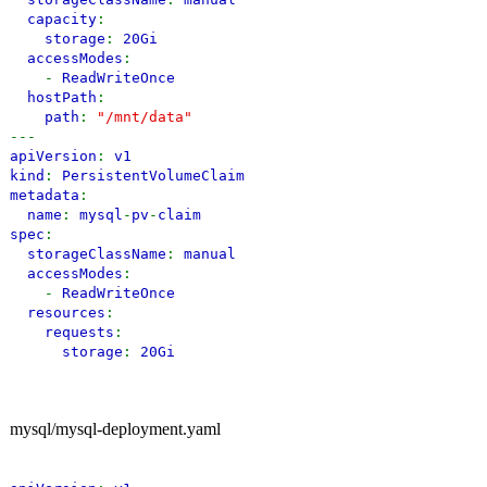
capacity
:
storage
:
20Gi
accessModes
:
-
ReadWriteOnce
hostPath
:
path
:
"/mnt/data"
---
apiVersion
:
v1
kind
:
PersistentVolumeClaim
metadata
:
name
:
mysql
-
pv
-
claim
spec
:
storageClassName
:
manual
accessModes
:
-
ReadWriteOnce
resources
:
requests
:
storage
:
20Gi
mysql/mysql-deployment.yaml