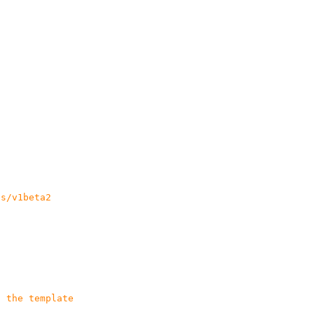
ps/v1beta2
g the template