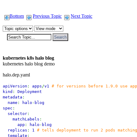
Bottom
Previous Topic
Next Topic
kubernetes k8s halo blog
kubernetes halo blog demo
halo.dep.yaml
apiVersion
:
apps
/
v1
# for versions before 1.9.0 use ap
kind
:
Deployment
metadata
:
name
:
halo
-
blog
spec
:
selector
:
matchLabels
:
app
:
halo
-
blog
replicas
:
1
# tells deployment to run 2 pods matchin
template
: