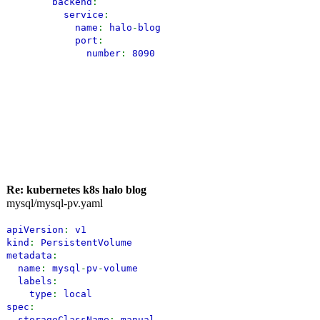
backend
:
service
:
name
:
halo
-
blog
port
:
number
:
8090
Re: kubernetes k8s halo blog
mysql/mysql-pv.yaml
apiVersion
:
v1
kind
:
PersistentVolume
metadata
:
name
:
mysql
-
pv
-
volume
labels
:
type
:
local
spec
:
storageClassName
:
manual