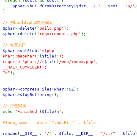
foreach (
$exts
as
$ext
) {
$phar
->
buildFromDirectory
(
$dir
,
'/.'
.
$ext
.
'$/'
}
// 把build.php本身摘除
$phar
->
delete
(
'build.php'
);
$phar
->
delete
(
'requirements.php'
);
// 设置入口
$phar
->
setStub
(
"<?php
Phar::mapPhar('
{
$file
}
');
require 'phar://
{
$file
}
/web/index.php';
__HALT_COMPILER();
?>"
);
$phar
->
compressFiles
(
Phar
::
GZ
);
$phar
->
stopBuffering
();
// 打包完成
echo
"Finished
{
$file
}
n"
;
#$new_name = date("Y.md.Hi.") . $file;
rename
(
__DIR__
.
'/'
.
$file
,
__DIR__
.
"/../"
.
$file