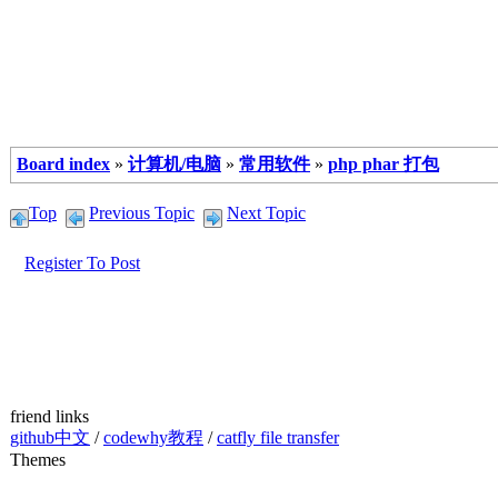
Board index
»
计算机/电脑
»
常用软件
»
php phar 打包
Top
Previous Topic
Next Topic
Register To Post
friend links
github中文
/
codewhy教程
/
catfly file transfer
Themes