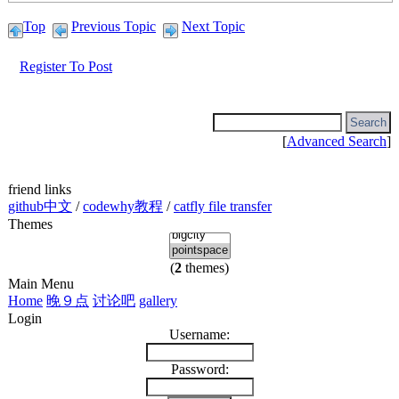
Top
Previous Topic
Next Topic
Register To Post
[
Advanced Search
]
friend links
github中文
/
codewhy教程
/
catfly file transfer
Themes
(
2
themes)
Main Menu
Home
晚９点
讨论吧
gallery
Login
Username:
Password: