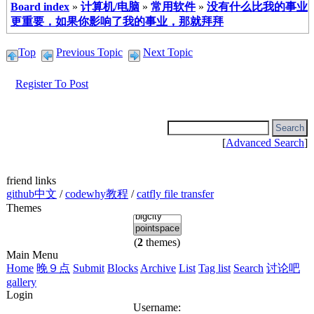
Board index
»
计算机/电脑
»
常用软件
»
没有什么比我的事业
更重要，如果你影响了我的事业，那就拜拜
Top
Previous Topic
Next Topic
Register To Post
[
Advanced Search
]
friend links
github中文
/
codewhy教程
/
catfly file transfer
Themes
(
2
themes)
Main Menu
Home
晚９点
Submit
Blocks
Archive
List
Tag list
Search
讨论吧
gallery
Login
Username: