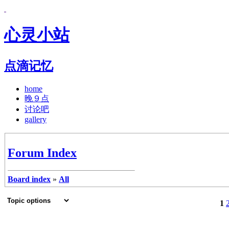
心灵小站
点滴记忆
home
晚９点
讨论吧
gallery
Forum Index
Board index
»
All
1