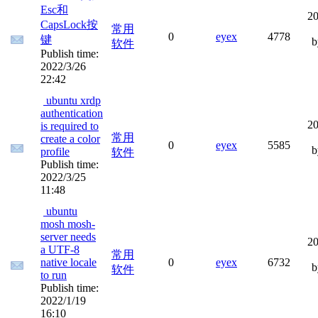
Esc和
20
CapsLock按
常用
0
eyex
4778
键
软件
Publish time:
2022/3/26
22:42
ubuntu xrdp
authentication
20
is required to
常用
create a color
0
eyex
5585
profile
软件
Publish time:
2022/3/25
11:48
ubuntu
mosh mosh-
server needs
20
a UTF-8
常用
native locale
0
eyex
6732
软件
to run
Publish time:
2022/1/19
16:10