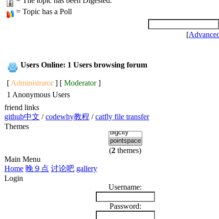
= The topic has been Digested.
= Topic has a Poll
[
Advanced
Users Online: 1 Users browsing forum
[
Administrator
] [
Moderator
]
1 Anonymous Users
friend links
github中文
/
codewhy教程
/
catfly file transfer
Themes
(
2
themes)
Main Menu
Home
晚９点
讨论吧
gallery
Login
Username:
Password: