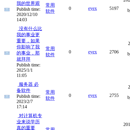
我的世界观
常用
0
eyex
5197
Publish time:
软件
2020/12/10
14:03
没有什么比
我的事业更
重要，如果
2
你影响了我
常用
0
eyex
2706
的事业，那
软件
就拜拜
Publish time:
2025/1/1
11:05
服务器 必
2
备软件
常用
0
eyex
2755
Publish time:
软件
2023/2/7
17:14
对计算机专
业来说学历
201
真的重要
常用