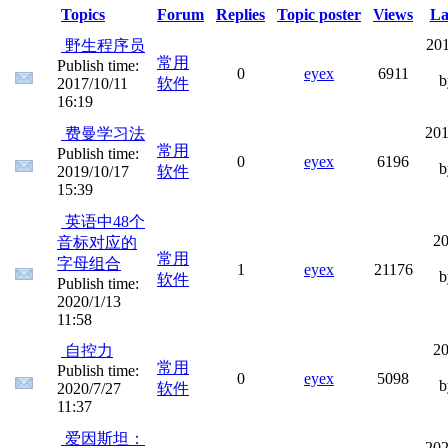
Topics
Forum
Replies
Topic poster
Views
La
201
野生程序员
常用
Publish time:
0
eyex
6911
2017/10/11
软件
16:19
201
费曼学习法
常用
Publish time:
0
eyex
6196
2019/10/17
软件
15:39
英语中48个
20
音标对应的
常用
字母组合
1
eyex
21176
软件
Publish time:
2020/1/13
11:58
20
自控力
常用
Publish time:
0
eyex
5098
2020/7/27
软件
11:37
爱因斯坦：
202