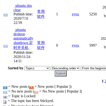
ubuntu dns
20
clear
常用
Publish time:
1
eyex
5250
软件
2020/7/31
22:59
ubuntu
desktop
automatically
202
shutdown 定
常用
0
eyex
5997
时开关机
软件
Publish time:
2020/11/24
14:11
Sorted by
1
= New posts (
= New posts [ Popular ])
= No new posts (
= No New posts [ Popular ])
= Topic is Locked
= The topic has been Stickyed.